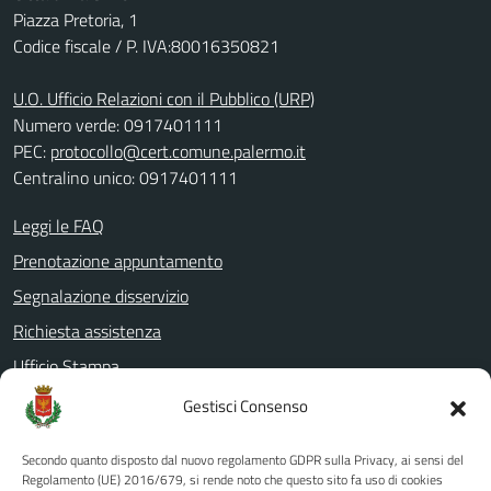
Piazza Pretoria, 1
Codice fiscale / P. IVA:80016350821
U.O. Ufficio Relazioni con il Pubblico (URP)
Numero verde: 0917401111
PEC:
protocollo@cert.comune.palermo.it
Centralino unico: 0917401111
Leggi le FAQ
Prenotazione appuntamento
Segnalazione disservizio
Richiesta assistenza
Ufficio Stampa
Amministrazione Trasparente
Gestisci Consenso
Albo pretorio
Secondo quanto disposto dal nuovo regolamento GDPR sulla Privacy, ai sensi del
Informativa privacy
Regolamento (UE) 2016/679, si rende noto che questo sito fa uso di cookies