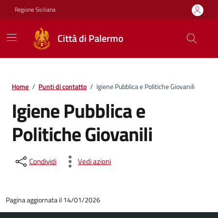
Vai ai contenuti
Vai al footer
Regione Siciliana
Città di Palermo
Home
/
Punti di contatto
/
Igiene Pubblica e Politiche Giovanili
Igiene Pubblica e
Politiche Giovanili
Condividi
Vedi azioni
Pagina aggiornata il 14/01/2026