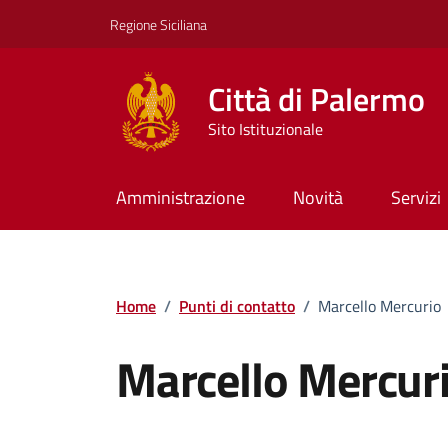
Vai ai contenuti
Vai al footer
Regione Siciliana
Città di Palermo
Sito Istituzionale
Amministrazione
Novità
Servizi
Home
/
Punti di contatto
/
Marcello Mercurio
Marcello Mercur