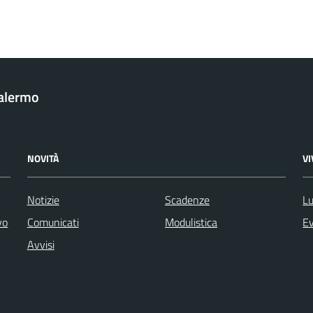
Palermo
NOVITÀ
V
Notizie
Scadenze
Lu
vo
Comunicati
Modulistica
Ev
Avvisi