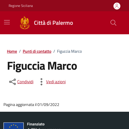
Vai ai contenuti
Vai al footer
Regione Siciliana
Città di Palermo
Home
/
Punti di contatto
/
Figuccia Marco
Figuccia Marco
Condividi
Vedi azioni
Pagina aggiornata il 01/09/2022