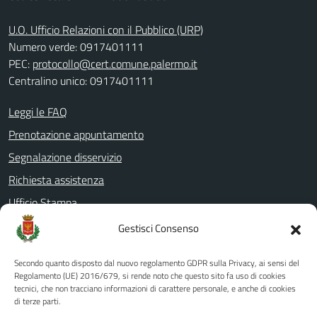
U.O. Ufficio Relazioni con il Pubblico (URP)
Numero verde: 0917401111
PEC:
protocollo@cert.comune.palermo.it
Centralino unico: 0917401111
Leggi le FAQ
Prenotazione appuntamento
Segnalazione disservizio
Richiesta assistenza
Ufficio Stampa
Amministrazione Trasparente
Gestisci Consenso
Albo pretorio
Secondo quanto disposto dal nuovo regolamento GDPR sulla Privacy, ai sensi del
Informativa privacy
Regolamento (UE) 2016/679, si rende noto che questo sito fa uso di cookies
tecnici, che non tracciano informazioni di carattere personale, e anche di cookies
Note legali
di terze parti.
Dichiarazione di accessibilità