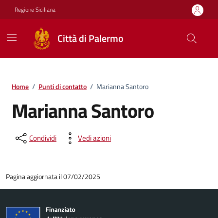
Vai ai contenuti
Vai al footer
Regione Siciliana
Città di Palermo
Home
/
Punti di contatto
/
Marianna Santoro
Marianna Santoro
Condividi
Vedi azioni
Pagina aggiornata il 07/02/2025