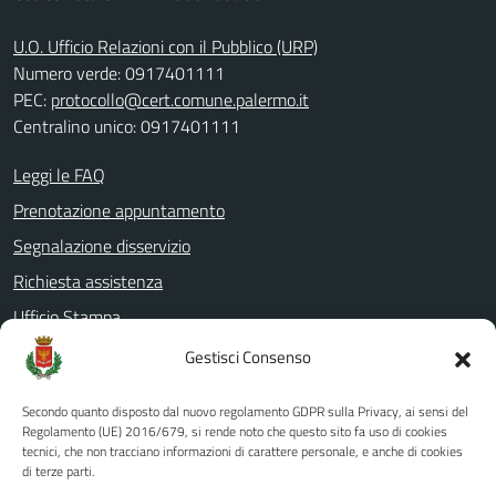
U.O. Ufficio Relazioni con il Pubblico (URP)
Numero verde: 0917401111
PEC:
protocollo@cert.comune.palermo.it
Centralino unico: 0917401111
Leggi le FAQ
Prenotazione appuntamento
Segnalazione disservizio
Richiesta assistenza
Ufficio Stampa
Amministrazione Trasparente
Gestisci Consenso
Albo pretorio
Secondo quanto disposto dal nuovo regolamento GDPR sulla Privacy, ai sensi del
Informativa privacy
Regolamento (UE) 2016/679, si rende noto che questo sito fa uso di cookies
tecnici, che non tracciano informazioni di carattere personale, e anche di cookies
Note legali
di terze parti.
Dichiarazione di accessibilità