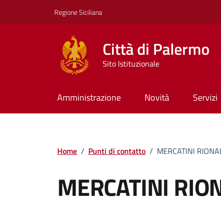
Vai ai contenuti
Vai al footer
Regione Siciliana
Città di Palermo
Sito Istituzionale
Amministrazione
Novità
Servizi
Home
/
Punti di contatto
/
MERCATINI RIONA
MERCATINI RION