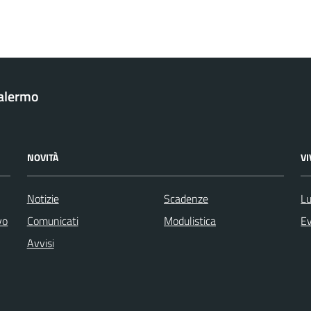
Palermo
NOVITÀ
V
Notizie
Scadenze
Lu
vo
Comunicati
Modulistica
Ev
Avvisi