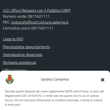
U.O. Ufficio Relazioni con il Pubblico (URP)
Numero verde: 0917401111
PEC:
protocollo@cert.comune.palermo.it
Centralino unico: 0917401111
Leggi le FAQ
Prenotazione appuntamento
Segnalazione disservizio
Richiesta assistenza
Ufficio Stampa
Amministrazione Trasparente
Gestisci Consenso
Albo pretorio
Secondo quanto disposto dal nuovo regolamento GDPR sulla Privacy, ai sensi del
Informativa privacy
Regolamento (UE) 2016/679, si rende noto che questo sito fa uso di cookies
tecnici, che non tracciano informazioni di carattere personale, e anche di cookies
Note legali
di terze parti.
Dichiarazione di accessibilità