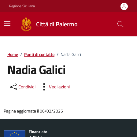
Vai ai contenuti
Vai al footer
Regione Siciliana
Città di Palermo
Home
/
Punti di contatto
/
Nadia Galici
Nadia Galici
Condividi
Vedi azioni
Pagina aggiornata il 06/02/2025