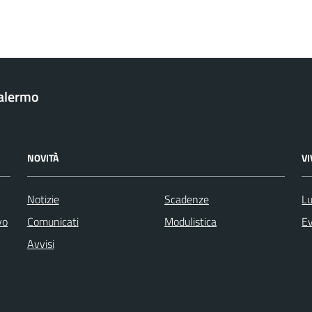
Palermo
NOVITÀ
V
Notizie
Scadenze
Lu
vo
Comunicati
Modulistica
Ev
Avvisi