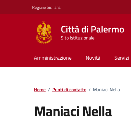
Vai ai contenuti
Vai al footer
Regione Siciliana
Città di Palermo
Sito Istituzionale
Amministrazione
Novità
Servizi
Home
/
Punti di contatto
/
Maniaci Nella
Maniaci Nella