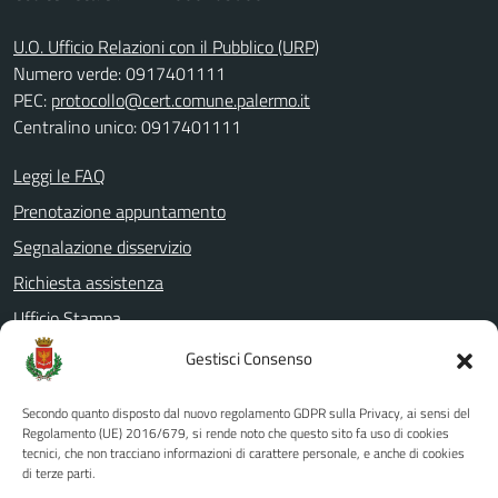
U.O. Ufficio Relazioni con il Pubblico (URP)
Numero verde: 0917401111
PEC:
protocollo@cert.comune.palermo.it
Centralino unico: 0917401111
Leggi le FAQ
Prenotazione appuntamento
Segnalazione disservizio
Richiesta assistenza
Ufficio Stampa
Amministrazione Trasparente
Gestisci Consenso
Albo pretorio
Secondo quanto disposto dal nuovo regolamento GDPR sulla Privacy, ai sensi del
Informativa privacy
Regolamento (UE) 2016/679, si rende noto che questo sito fa uso di cookies
tecnici, che non tracciano informazioni di carattere personale, e anche di cookies
Note legali
di terze parti.
Dichiarazione di accessibilità