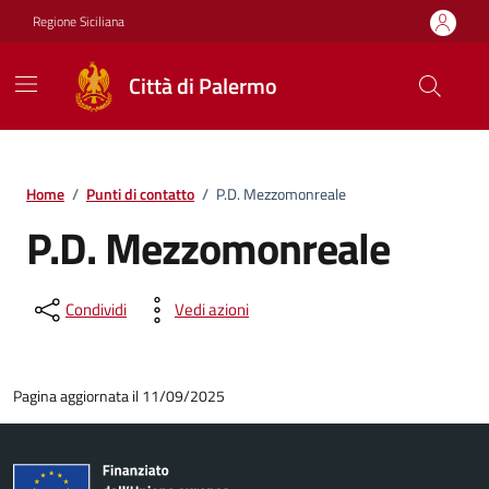
Vai ai contenuti
Vai al footer
Regione Siciliana
Città di Palermo
Home
/
Punti di contatto
/
P.D. Mezzomonreale
P.D. Mezzomonreale
Condividi
Vedi azioni
Pagina aggiornata il 11/09/2025