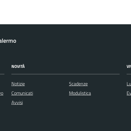
Palermo
NOVITÀ
V
Notizie
Scadenze
Lu
vo
Comunicati
Modulistica
Ev
Avvisi