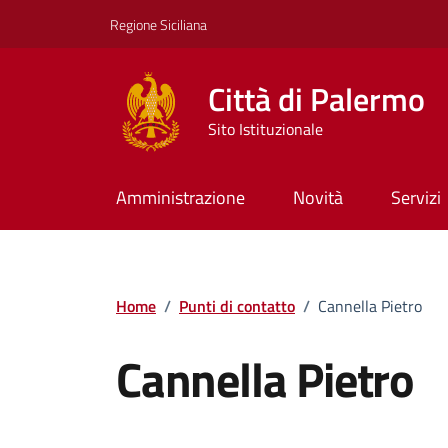
Vai ai contenuti
Vai al footer
Regione Siciliana
Città di Palermo
Sito Istituzionale
Amministrazione
Novità
Servizi
Home
/
Punti di contatto
/
Cannella Pietro
Cannella Pietro