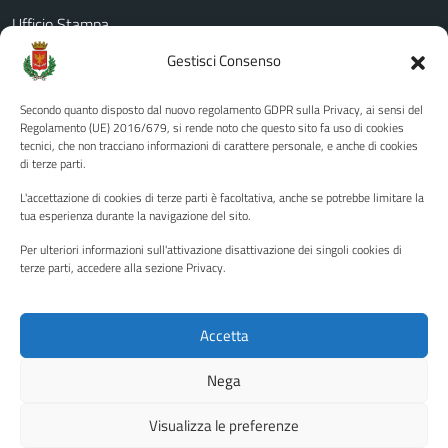
Ufficio Stampa
Amministrazione Trasparente
Gestisci Consenso
Albo pretorio
Secondo quanto disposto dal nuovo regolamento GDPR sulla Privacy, ai sensi del
Informativa privacy
Regolamento (UE) 2016/679, si rende noto che questo sito fa uso di cookies
tecnici, che non tracciano informazioni di carattere personale, e anche di cookies
Note legali
di terze parti.
Dichiarazione di accessibilità
L'accettazione di cookies di terze parti è facoltativa, anche se potrebbe limitare la
Piano di miglioramento del sito
tua esperienza durante la navigazione del sito.
Per ulteriori informazioni sull'attivazione disattivazione dei singoli cookies di
terze parti, accedere alla sezione Privacy.
SEGUICI SU
Facebook
YouTube
Twitter
Instagram
Accetta
Nega
Media policy
Mappa del sito
Visualizza le preferenze
Copyright © 2026 - Città di Palermo •
Powered by Sispi