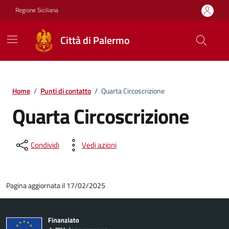
Vai ai contenuti
Vai al footer
Regione Siciliana
Città di Palermo
Home
/
Punti di contatto
/
Quarta Circoscrizione
Quarta Circoscrizione
Condividi
Vedi azioni
Pagina aggiornata il 17/02/2025