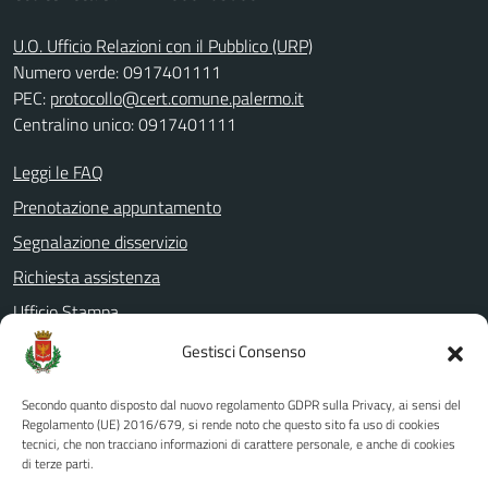
U.O. Ufficio Relazioni con il Pubblico (URP)
Numero verde: 0917401111
PEC:
protocollo@cert.comune.palermo.it
Centralino unico: 0917401111
Leggi le FAQ
Prenotazione appuntamento
Segnalazione disservizio
Richiesta assistenza
Ufficio Stampa
Amministrazione Trasparente
Gestisci Consenso
Albo pretorio
Secondo quanto disposto dal nuovo regolamento GDPR sulla Privacy, ai sensi del
Informativa privacy
Regolamento (UE) 2016/679, si rende noto che questo sito fa uso di cookies
tecnici, che non tracciano informazioni di carattere personale, e anche di cookies
Note legali
di terze parti.
Dichiarazione di accessibilità