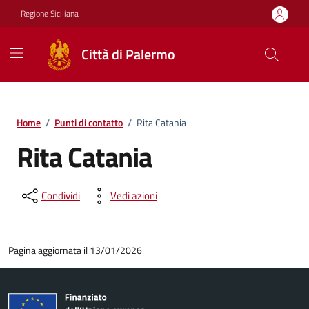
Vai ai contenuti
Vai al footer
Regione Siciliana
Città di Palermo
Home
/
Punti di contatto
/
Rita Catania
Rita Catania
Condividi
Vedi azioni
Pagina aggiornata il 13/01/2026