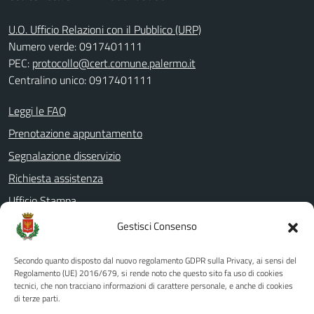
U.O. Ufficio Relazioni con il Pubblico (URP)
Numero verde: 0917401111
PEC:
protocollo@cert.comune.palermo.it
Centralino unico: 0917401111
Leggi le FAQ
Prenotazione appuntamento
Segnalazione disservizio
Richiesta assistenza
Ufficio Stampa
Amministrazione Trasparente
Gestisci Consenso
Albo pretorio
Secondo quanto disposto dal nuovo regolamento GDPR sulla Privacy, ai sensi del
Informativa privacy
Regolamento (UE) 2016/679, si rende noto che questo sito fa uso di cookies
tecnici, che non tracciano informazioni di carattere personale, e anche di cookies
Note legali
di terze parti.
Dichiarazione di accessibilità