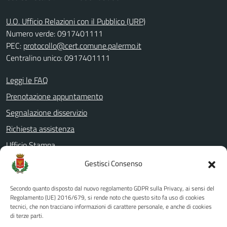
U.O. Ufficio Relazioni con il Pubblico (URP)
Numero verde: 0917401111
PEC:
protocollo@cert.comune.palermo.it
Centralino unico: 0917401111
Leggi le FAQ
Prenotazione appuntamento
Segnalazione disservizio
Richiesta assistenza
Ufficio Stampa
Amministrazione Trasparente
Gestisci Consenso
Albo pretorio
Secondo quanto disposto dal nuovo regolamento GDPR sulla Privacy, ai sensi del
Informativa privacy
Regolamento (UE) 2016/679, si rende noto che questo sito fa uso di cookies
tecnici, che non tracciano informazioni di carattere personale, e anche di cookies
Note legali
di terze parti.
Dichiarazione di accessibilità