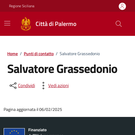
Vai ai contenuti
Vai al footer
Regione Siciliana
Città di Palermo
Home
/
Punti di contatto
/
Salvatore Grassedonio
Salvatore Grassedonio
Condividi
Vedi azioni
Pagina aggiornata il 06/02/2025