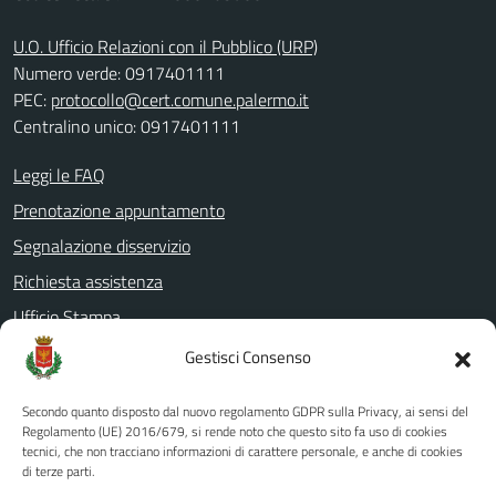
U.O. Ufficio Relazioni con il Pubblico (URP)
Numero verde: 0917401111
PEC:
protocollo@cert.comune.palermo.it
Centralino unico: 0917401111
Leggi le FAQ
Prenotazione appuntamento
Segnalazione disservizio
Richiesta assistenza
Ufficio Stampa
Amministrazione Trasparente
Gestisci Consenso
Albo pretorio
Secondo quanto disposto dal nuovo regolamento GDPR sulla Privacy, ai sensi del
Informativa privacy
Regolamento (UE) 2016/679, si rende noto che questo sito fa uso di cookies
tecnici, che non tracciano informazioni di carattere personale, e anche di cookies
Note legali
di terze parti.
Dichiarazione di accessibilità