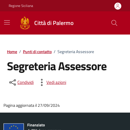
Vai ai contenuti
Vai al footer
Regione Siciliana
Città di Palermo
Home
/
Punti di contatto
/
Segreteria Assessore
Segreteria Assessore
Condividi
Vedi azioni
Pagina aggiornata il 27/09/2024