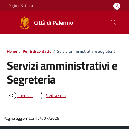
Vai ai contenuti
Vai al footer
Regione Siciliana
Città di Palermo
Home
/
Punti di contatto
/
Servizi amministrativi e Segreteria
Servizi amministrativi e
Segreteria
Condividi
Vedi azioni
Pagina aggiornata il 24/07/2025