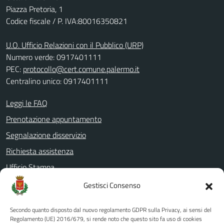
Piazza Pretoria, 1
Codice fiscale / P. IVA:80016350821
U.O. Ufficio Relazioni con il Pubblico (URP)
Numero verde: 0917401111
PEC:
protocollo@cert.comune.palermo.it
Centralino unico: 0917401111
Leggi le FAQ
Prenotazione appuntamento
Segnalazione disservizio
Richiesta assistenza
Ufficio Stampa
Amministrazione Trasparente
Gestisci Consenso
Albo pretorio
Secondo quanto disposto dal nuovo regolamento GDPR sulla Privacy, ai sensi del
Informativa privacy
Regolamento (UE) 2016/679, si rende noto che questo sito fa uso di cookies