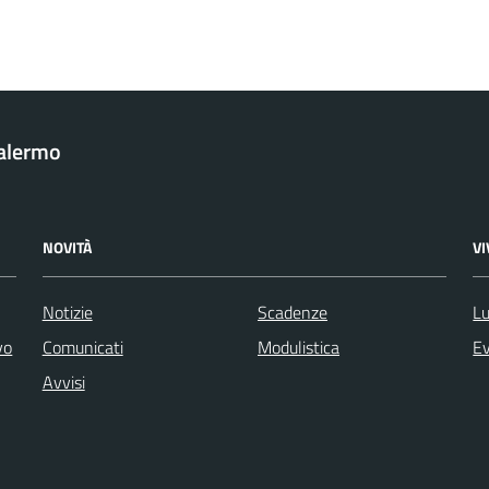
Palermo
NOVITÀ
V
Notizie
Scadenze
Lu
vo
Comunicati
Modulistica
Ev
Avvisi