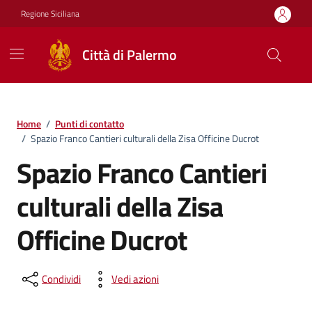
Vai ai contenuti
Vai al footer
Regione Siciliana
Città di Palermo
Home
/
Punti di contatto
/
Spazio Franco Cantieri culturali della Zisa Officine Ducrot
Spazio Franco Cantieri
culturali della Zisa
Officine Ducrot
Condividi
Vedi azioni