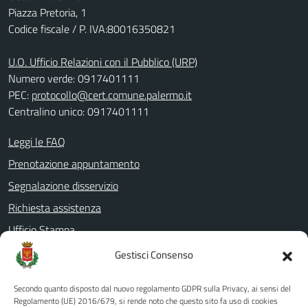
Piazza Pretoria, 1
Codice fiscale / P. IVA:80016350821
U.O. Ufficio Relazioni con il Pubblico (URP)
Numero verde: 0917401111
PEC:
protocollo@cert.comune.palermo.it
Centralino unico: 0917401111
Leggi le FAQ
Prenotazione appuntamento
Segnalazione disservizio
Richiesta assistenza
Ufficio Stampa
Amministrazione Trasparente
Gestisci Consenso
Albo pretorio
Secondo quanto disposto dal nuovo regolamento GDPR sulla Privacy, ai sensi del
Informativa privacy
Regolamento (UE) 2016/679, si rende noto che questo sito fa uso di cookies