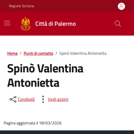
Vai ai contenuti
Vai al footer
Regione Siciliana
Città di Palermo
Home
/
Punti di contatto
/
Spinò Valentina Antonietta
Spinò Valentina
Antonietta
Condividi
Vedi azioni
Pagina aggiornata il 18/03/2026