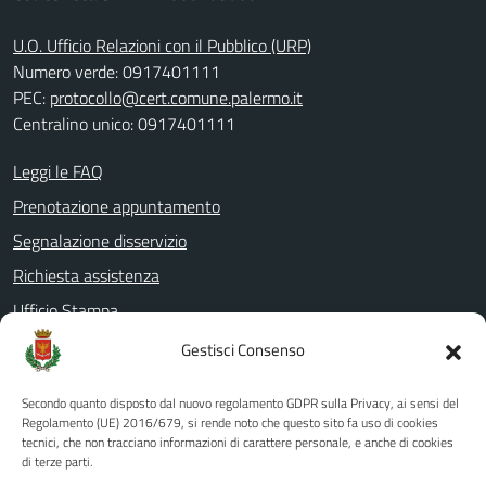
U.O. Ufficio Relazioni con il Pubblico (URP)
Numero verde: 0917401111
PEC:
protocollo@cert.comune.palermo.it
Centralino unico: 0917401111
Leggi le FAQ
Prenotazione appuntamento
Segnalazione disservizio
Richiesta assistenza
Ufficio Stampa
Amministrazione Trasparente
Gestisci Consenso
Albo pretorio
Secondo quanto disposto dal nuovo regolamento GDPR sulla Privacy, ai sensi del
Informativa privacy
Regolamento (UE) 2016/679, si rende noto che questo sito fa uso di cookies
tecnici, che non tracciano informazioni di carattere personale, e anche di cookies
Note legali
di terze parti.
Dichiarazione di accessibilità