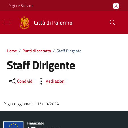
Vai ai contenuti
Vai al footer
Regione Siciliana
Città di Palermo
Home
/
Punti di contatto
/
Staff Dirigente
Staff Dirigente
Condividi
Vedi azioni
Pagina aggiornata il 15/10/2024