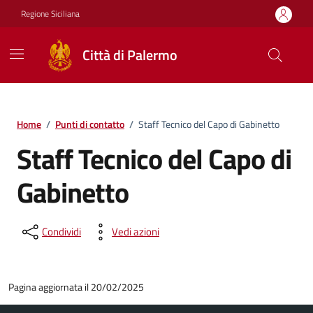
Vai ai contenuti
Vai al footer
Regione Siciliana
Città di Palermo
Home
/
Punti di contatto
/
Staff Tecnico del Capo di Gabinetto
Staff Tecnico del Capo di
Gabinetto
Condividi
Vedi azioni
Pagina aggiornata il 20/02/2025