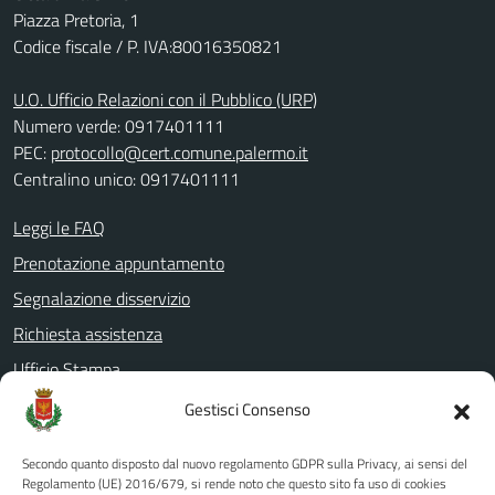
Piazza Pretoria, 1
Codice fiscale / P. IVA:80016350821
U.O. Ufficio Relazioni con il Pubblico (URP)
Numero verde: 0917401111
PEC:
protocollo@cert.comune.palermo.it
Centralino unico: 0917401111
Leggi le FAQ
Prenotazione appuntamento
Segnalazione disservizio
Richiesta assistenza
Ufficio Stampa
Amministrazione Trasparente
Gestisci Consenso
Albo pretorio
Secondo quanto disposto dal nuovo regolamento GDPR sulla Privacy, ai sensi del
Informativa privacy
Regolamento (UE) 2016/679, si rende noto che questo sito fa uso di cookies