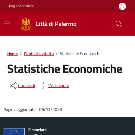
Vai ai contenuti
Vai al footer
Regione Siciliana
Città di Palermo
Home
/
Punti di contatto
/
Statistiche Economiche
Statistiche Economiche
Condividi
Vedi azioni
Pagina aggiornata il 09/11/2023