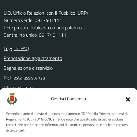
U.O. Ufficio Relazioni con il Pubblico (URP)
Numero verde: 0917401111
PEC:
protocollo@cert.comune.palermo.it
Centralino unico: 0917401111
Leggi le FAQ
Prenotazione appuntamento
Segnalazione disservizio
Richiesta assistenza
Ufficio Stampa
Amministrazione Trasparente
Gestisci Consenso
Albo pretorio
Secondo quanto disposto dal nuovo regolamento GDPR sulla Privacy, ai sensi del
Informativa privacy
Regolamento (UE) 2016/679, si rende noto che questo sito fa uso di cookies
tecnici, che non tracciano informazioni di carattere personale, e anche di cookies
Note legali
di terze parti.
Dichiarazione di accessibilità