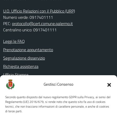
U.O. Ufficio Relazioni con il Pubblico (URP)
Numero verde: 0917401111
PEC:
protocollo@cert.comune.palermo.it
Centralino unico: 0917401111
Leggi le FAQ
Prenotazione appuntamento
Segnalazione disservizio
Richiesta assistenza
Ufficio Stampa
Amministrazione Trasparente
Gestisci Consenso
Albo pretorio
Secondo quanto disposto dal nuovo regolamento GDPR sulla Privacy, ai sensi del
Informativa privacy
Regolamento (UE) 2016/679, si rende noto che questo sito fa uso di cookies
tecnici, che non tracciano informazioni di carattere personale, e anche di cookies
Note legali
di terze parti.
Dichiarazione di accessibilità