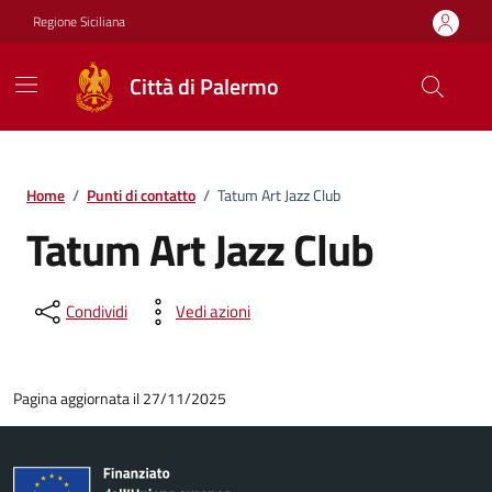
Vai ai contenuti
Vai al footer
Regione Siciliana
Città di Palermo
Home
/
Punti di contatto
/
Tatum Art Jazz Club
Tatum Art Jazz Club
Condividi
Vedi azioni
Pagina aggiornata il 27/11/2025