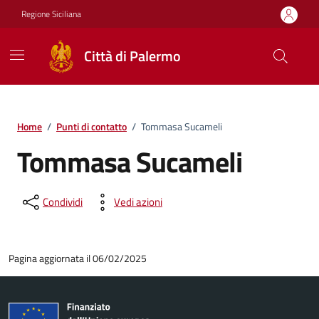
Vai ai contenuti
Vai al footer
Regione Siciliana
Città di Palermo
Home
/
Punti di contatto
/
Tommasa Sucameli
Tommasa Sucameli
Condividi
Vedi azioni
Pagina aggiornata il 06/02/2025