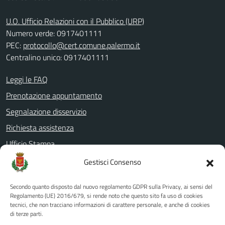
U.O. Ufficio Relazioni con il Pubblico (URP)
Numero verde: 0917401111
PEC:
protocollo@cert.comune.palermo.it
Centralino unico: 0917401111
Leggi le FAQ
Prenotazione appuntamento
Segnalazione disservizio
Richiesta assistenza
Ufficio Stampa
Amministrazione Trasparente
Gestisci Consenso
Albo pretorio
Secondo quanto disposto dal nuovo regolamento GDPR sulla Privacy, ai sensi del
Informativa privacy
Regolamento (UE) 2016/679, si rende noto che questo sito fa uso di cookies
tecnici, che non tracciano informazioni di carattere personale, e anche di cookies
Note legali
di terze parti.
Dichiarazione di accessibilità