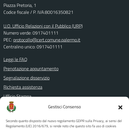
Piazza Pretoria, 1
Codice fiscale / P. IVA:80016350821
U.O. Ufficio Relazioni con il Pubblico (URP)
Numero verde: 0917401111
PEC:
protocollo@cert.comune.palermo.it
Centralino unico: 0917401111
Leggi le FAQ
Prenotazione appuntamento
Segnalazione disservizio
Richiesta assistenza
Ufficio Stampa
Amministrazione Trasparente
Gestisci Consenso
Albo pretorio
Secondo quanto disposto dal nuovo regolamento GDPR sulla Privacy, ai sensi del
Informativa privacy
Regolamento (UE) 2016/679, si rende noto che questo sito fa uso di cookies