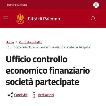
Vai ai contenuti
Vai al footer
Regione Siciliana
Città di Palermo
Home
/
Punti di contatto
/
Ufficio controllo economico finanziario società partecipate
Ufficio controllo
economico finanziario
società partecipate
Condividi
Vedi azioni