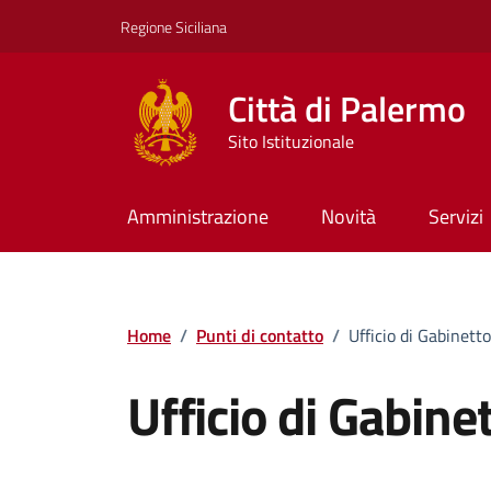
Vai ai contenuti
Vai al footer
Regione Siciliana
Città di Palermo
Sito Istituzionale
Amministrazione
Novità
Servizi
Home
/
Punti di contatto
/
Ufficio di Gabinett
Ufficio di Gabine