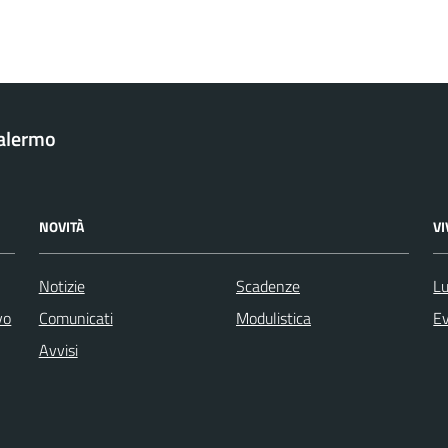
Palermo
NOVITÀ
V
Notizie
Scadenze
Lu
vo
Comunicati
Modulistica
Ev
Avvisi