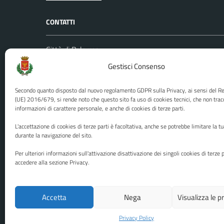
CONTATTI
Città di Palermo
Leggi le
Piazza Pretoria, 1
Gestisci Consenso
Prenota
Codice fiscale / P. IVA:80016350821
Segnalazi
Secondo quanto disposto dal nuovo regolamento GDPR sulla Privacy, ai sensi del 
U.O. Ufficio Relazioni con il Pubblico
Richiest
(UE) 2016/679, si rende noto che questo sito fa uso di cookies tecnici, che non trac
informazioni di carattere personale, e anche di cookies di terze parti.
(URP)
Ufficio 
Numero verde: 0917401111
L'accettazione di cookies di terze parti è facoltativa, anche se potrebbe limitare la t
PEC:
protocollo@cert.comune.palermo.it
durante la navigazione del sito.
Centralino unico: 0917401111
Per ulteriori informazioni sull'attivazione disattivazione dei singoli cookies di terze p
accedere alla sezione Privacy.
Media policy
Mappa del sito
Accetta
Nega
Visualizza le 
Privacy Policy