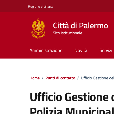
Vai ai contenuti
Vai al footer
Regione Siciliana
Città di Palermo
Sito Istituzionale
Amministrazione
Novità
Servizi
Home
/
Punti di contatto
/
Ufficio Gestione de
Ufficio Gestione 
Polizia Municipa