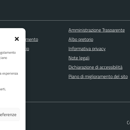
 FAQ
Amministrazione Trasparente
zione appuntamento
Albo pretorio
one disservizio
Informativa privacy
Regolamento
a assistenza
Note legali
ciano
Stampa
Dichiarazione di accessibilità
ua esperienza
Piano di miglioramento del sito
arti,
preferenze
C