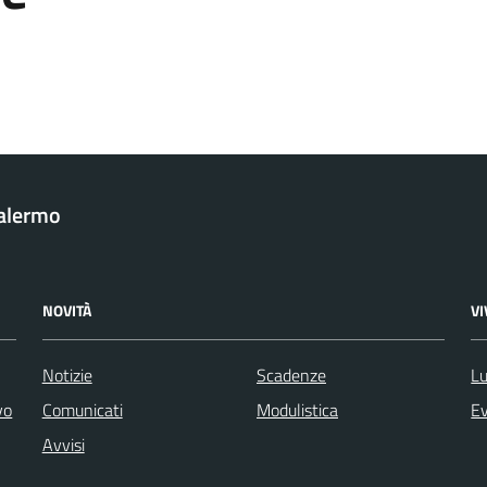
Palermo
NOVITÀ
V
Notizie
Scadenze
Lu
vo
Comunicati
Modulistica
Ev
Avvisi