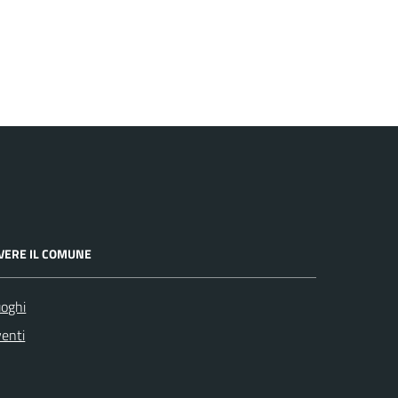
IVERE IL COMUNE
oghi
enti