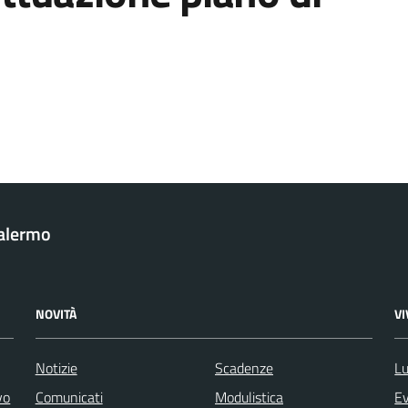
Palermo
NOVITÀ
V
Notizie
Scadenze
Lu
vo
Comunicati
Modulistica
Ev