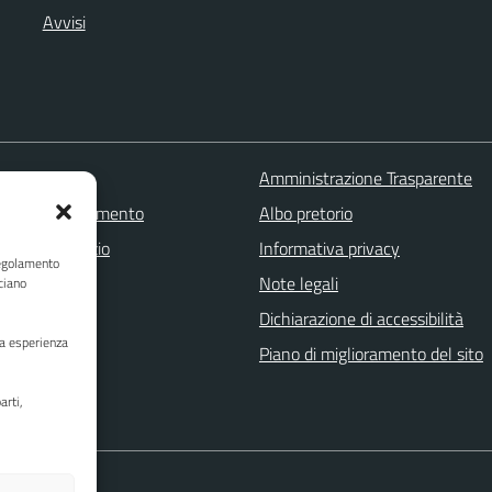
Avvisi
 FAQ
Amministrazione Trasparente
zione appuntamento
Albo pretorio
one disservizio
Informativa privacy
Regolamento
a assistenza
Note legali
ciano
Stampa
Dichiarazione di accessibilità
ua esperienza
Piano di miglioramento del sito
arti,