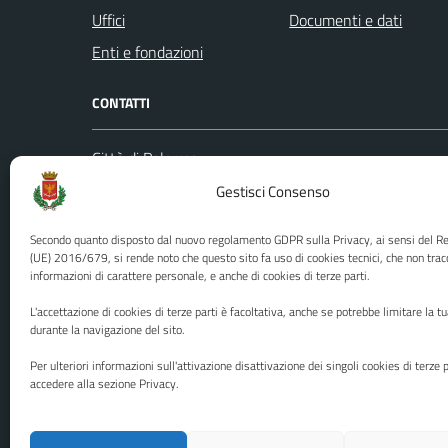
Uffici
Documenti e dati
Enti e fondazioni
CONTATTI
Città di Palermo
Leggi le
Piazza Pretoria, 1
Gestisci Consenso
Prenota
Codice fiscale / P. IVA:80016350821
Segnalazi
Secondo quanto disposto dal nuovo regolamento GDPR sulla Privacy, ai sensi del 
U.O. Ufficio Relazioni con il Pubblico
Richiest
(UE) 2016/679, si rende noto che questo sito fa uso di cookies tecnici, che non trac
informazioni di carattere personale, e anche di cookies di terze parti.
(URP)
Ufficio 
Numero verde: 0917401111
L'accettazione di cookies di terze parti è facoltativa, anche se potrebbe limitare la t
PEC:
protocollo@cert.comune.palermo.it
durante la navigazione del sito.
Centralino unico: 0917401111
Per ulteriori informazioni sull'attivazione disattivazione dei singoli cookies di terze p
accedere alla sezione Privacy.
Media policy
Mappa del sito