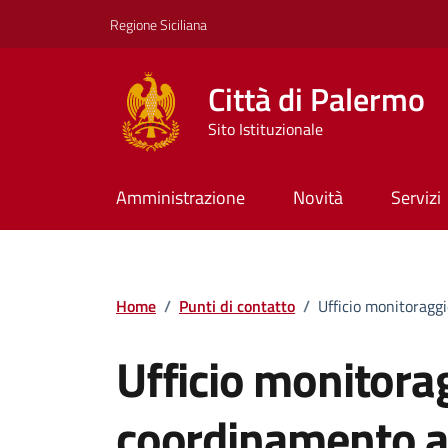
Vai ai contenuti
Vai al footer
Regione Siciliana
Città di Palermo
Sito Istituzionale
Amministrazione
Novità
Servizi
Home
/
Punti di contatto
/
Ufficio monitoraggi
Ufficio monitora
coordinamento at