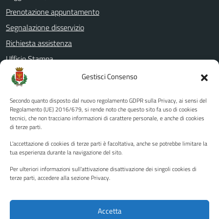
Prenotazione appuntamento
Segnalazione disservizio
Richiesta assistenza
Ufficio Stampa
Amministrazione Trasparente
Gestisci Consenso
Albo pretorio
Secondo quanto disposto dal nuovo regolamento GDPR sulla Privacy, ai sensi del
Informativa privacy
Regolamento (UE) 2016/679, si rende noto che questo sito fa uso di cookies
tecnici, che non tracciano informazioni di carattere personale, e anche di cookies
Note legali
di terze parti.
Dichiarazione di accessibilità
L'accettazione di cookies di terze parti è facoltativa, anche se potrebbe limitare la
Piano di miglioramento del sito
tua esperienza durante la navigazione del sito.
Per ulteriori informazioni sull'attivazione disattivazione dei singoli cookies di
terze parti, accedere alla sezione Privacy.
SEGUICI SU
Facebook
YouTube
Twitter
Instagram
Accetta