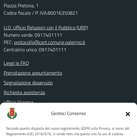
Piazza Pretoria, 1
Codice fiscale / P. IVA:80016350821
U.O. Ufficio Relazioni con il Pubblico (URP)
Numero verde: 0917401111
PEC:
protocollo@cert.comune.palermo.it
Centralino unico: 0917401111
Leggi le FAQ
Prenotazione appuntamento
Segnalazione disservizio
Richiesta assistenza
Ufficio Stampa
Amministrazione Trasparente
Gestisci Consenso
Albo pretorio
Secondo quanto disposto dal nuovo regolamento GDPR sulla Privacy, ai sensi del
Informativa privacy
Regolamento (UE) 2016/679, si rende noto che questo sito fa uso di cookies