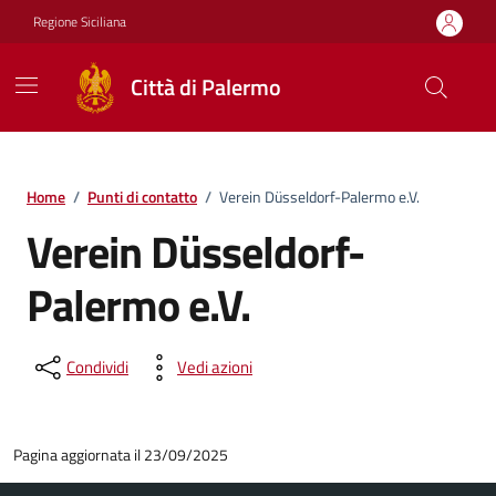
Vai ai contenuti
Vai al footer
Regione Siciliana
Città di Palermo
Home
/
Punti di contatto
/
Verein Düsseldorf-Palermo e.V.
Verein Düsseldorf-
Palermo e.V.
Condividi
Vedi azioni
Pagina aggiornata il 23/09/2025