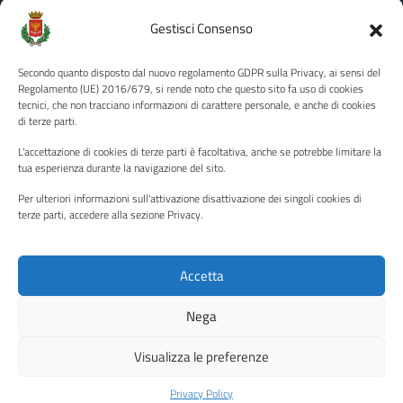
Amministrazione Trasparente
Gestisci Consenso
Albo pretorio
Secondo quanto disposto dal nuovo regolamento GDPR sulla Privacy, ai sensi del
Informativa privacy
Regolamento (UE) 2016/679, si rende noto che questo sito fa uso di cookies
tecnici, che non tracciano informazioni di carattere personale, e anche di cookies
Note legali
di terze parti.
Dichiarazione di accessibilità
L'accettazione di cookies di terze parti è facoltativa, anche se potrebbe limitare la
Piano di miglioramento del sito
tua esperienza durante la navigazione del sito.
Per ulteriori informazioni sull'attivazione disattivazione dei singoli cookies di
terze parti, accedere alla sezione Privacy.
SEGUICI SU
Facebook
YouTube
Twitter
Instagram
Accetta
Nega
Media policy
Mappa del sito
Visualizza le preferenze
Copyright © 2026 - Città di Palermo •
Powered by Sispi
Privacy Policy