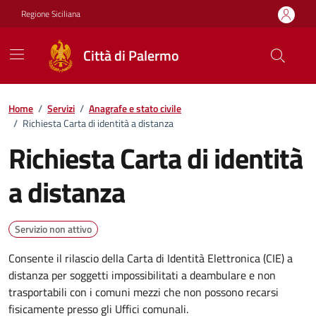
Vai ai contenuti
Vai al footer
Regione Siciliana
Città di Palermo
Home
/
Servizi
/
Anagrafe e stato civile
/
Richiesta Carta di identità a distanza
Richiesta Carta di identità
a distanza
Servizio non attivo
Consente il rilascio della Carta di Identità Elettronica (CIE) a
distanza per soggetti impossibilitati a deambulare e non
trasportabili con i comuni mezzi che non possono recarsi
fisicamente presso gli Uffici comunali.