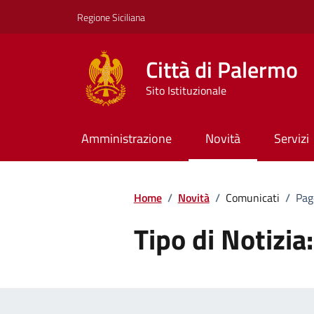
Vai ai contenuti
Vai al footer
Regione Siciliana
Città di Palermo
Sito Istituzionale
Amministrazione
Novità
Servizi
Home
/
Novità
/
Comunicati
/
Pag
Tipo di Notizia