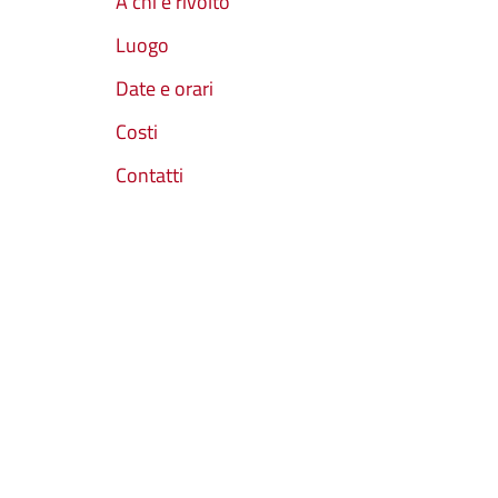
A chi è rivolto
Luogo
Date e orari
Costi
Contatti