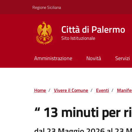
Vai ai contenuti
Vai al footer
Regione Siciliana
Città di Palermo
Sito Istituzionale
Amministrazione
Novità
Servizi
Home
/
Vivere il Comune
/
Eventi
/
Manife
“ 13 minuti per r
dal 23 Maggio 2026 al 23 