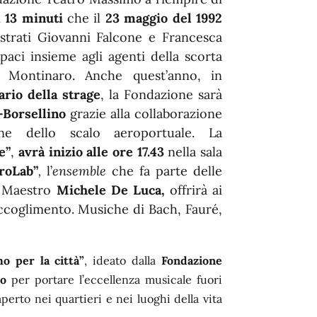
i
13 minuti
che il
23 maggio del 1992
istrati Giovanni Falcone e Francesca
paci insieme agli agenti della scorta
o Montinaro. Anche quest’anno, in
rio della strage
, la Fondazione sarà
-Borsellino
grazie alla collaborazione
ne dello scalo aeroportuale. La
e”
,
avrà inizio alle ore 17.43
nella sala
iroLab”
,
l’
ensemble
che fa parte delle
al Maestro
Michele De Luca,
offrirà ai
ccoglimento. Musiche di Bach, Fauré,
o per la città”
, ideato dalla
Fondazione
o
per portare l’eccellenza musicale fuori
erto nei quartieri e nei luoghi della vita