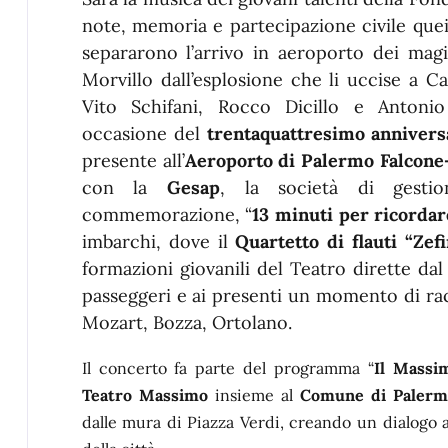
note, memoria e partecipazione civile que
separarono l’arrivo in aeroporto dei mag
Morvillo dall’esplosione che li uccise a Ca
Vito Schifani, Rocco Dicillo e Antoni
occasione del
trentaquattresimo anniversa
presente all’
Aeroporto di Palermo Falcone
con la
Gesap
, la società di gestio
commemorazione, “
13 minuti per ricordar
imbarchi, dove il
Quartetto di flauti “Zef
formazioni giovanili del Teatro dirette d
passeggeri e ai presenti un momento di ra
Mozart, Bozza, Ortolano.
Il concerto fa parte del programma “
Il Massim
Teatro Massimo
insieme al
Comune di Palerm
dalle mura di Piazza Verdi, creando un dialogo ap