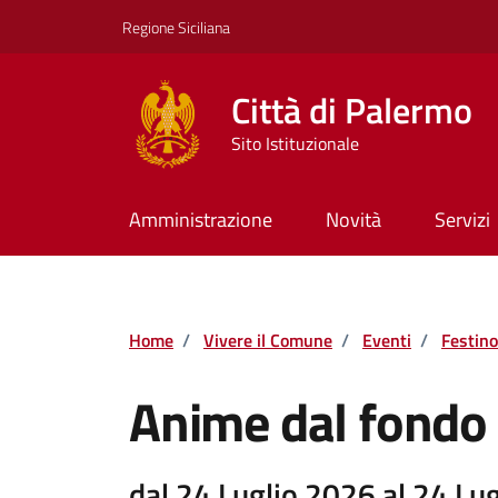
Vai ai contenuti
Vai al footer
Regione Siciliana
Città di Palermo
Sito Istituzionale
Amministrazione
Novità
Servizi
Home
/
Vivere il Comune
/
Eventi
/
Festino
Anime dal fondo
dal 24 Luglio 2026 al 24 Lu