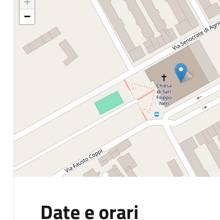
+
−
Date e orari