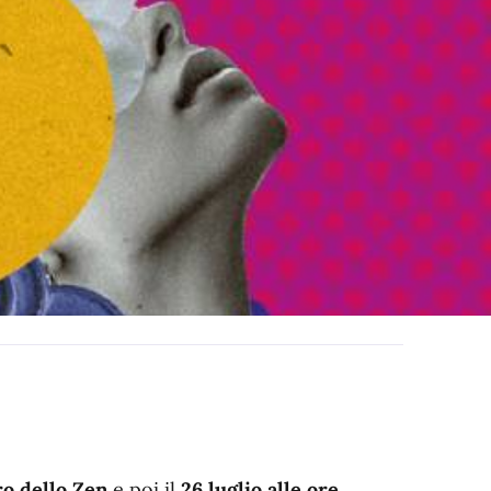
tro dello Zen
e poi il
26 luglio alle ore