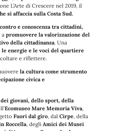
ne L’Arte di Crescere nel 2019, il
e si affaccia sulla Costa Sud.
contro e conoscenza tra cittadini,
o a
promuovere la valorizzazione del
tivo della cittadinanza
. Una
, le energie e le voci del quartiere
oltare e riflettere.
romuovere
la cultura come strumento
cipazione civica e
dei giovani, dello sport, della
l'
Ecomuseo Mare Memoria Viva
,
ogetto
Fuori dal giro
, dal
Cirpe
, della
in Roccella
, degli
Amici dei Musei