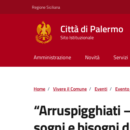
Vai ai contenuti
Vai al footer
Regione Siciliana
Città di Palermo
Sito Istituzionale
Amministrazione
Novità
Servizi
Home
/
Vivere il Comune
/
Eventi
/
Evento 
“Arruspigghiati –
sogni e bisogni d