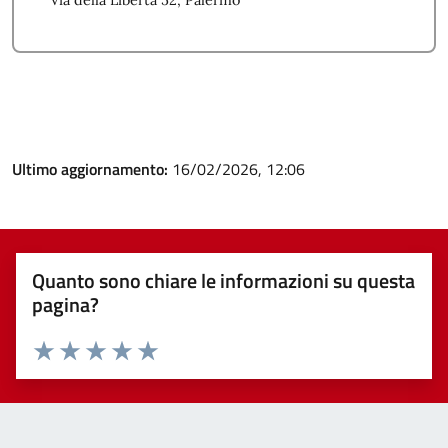
Via della Libertà 52, Palermo
Ultimo aggiornamento:
16/02/2026, 12:06
Quanto sono chiare le informazioni su questa
pagina?
Valuta 1 stelle su 5
Valuta 2 stelle su 5
Valuta 3 stelle su 5
Valuta 4 stelle su 5
Valuta 5 stelle su 5