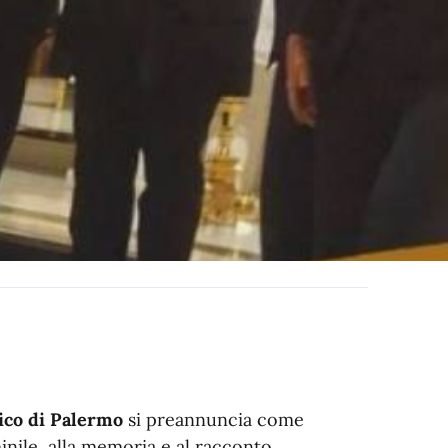
tico di Palermo
si preannuncia come
inile, alla memoria e al racconto.