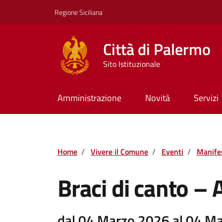
Vai ai contenuti
Vai al footer
Regione Siciliana
Città di Palermo
Sito Istituzionale
Amministrazione
Novità
Servizi
Home
/
Vivere il Comune
/
Eventi
/
Manifes
Braci di canto – 
dal 04 Marzo 2026 al 04 M