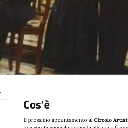
Cos'è
Il prossimo appuntamento al
Circolo Artis
una serata speciale dedicata alla voce femm