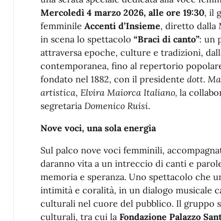
Mercoledì 4 marzo 2026, alle ore 19:30
, il
femminile
Accenti d’Insieme
, diretto dall
in scena lo spettacolo
“Braci di canto”
: un 
attraversa epoche, culture e tradizioni, dal
contemporanea, fino al repertorio popolare 
fondato nel 1882, con il presidente
dott. Ma
artistica
,
Elvira Maiorca Italiano,
la collabo
segretaria
Domenico Ruisi
.
Nove voci, una sola energia
Sul palco nove voci femminili, accompagnate
daranno vita a un intreccio di canti e paro
memoria e speranza. Uno spettacolo che un
intimità e coralità, in un dialogo musicale
culturali nel cuore del pubblico. Il gruppo s
culturali, tra cui la
Fondazione Palazzo Sant