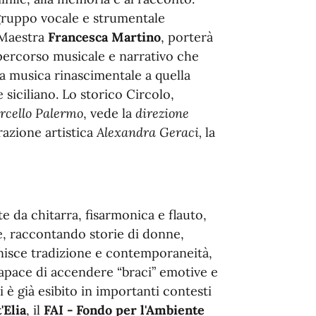
 gruppo vocale e strumentale
a Maestra
Francesca Martino
, porterà
percorso musicale e narrativo che
la musica rinascimentale a quella
siciliano. Lo storico Circolo,
rcello Palermo
, vede la
direzione
razione artistica
Alexandra Geraci,
la
 da chitarra, fisarmonica e flauto,
le, raccontando storie di donne,
isce tradizione e contemporaneità,
 capace di accendere “braci” emotive e
i è già esibito in importanti contesti
'Elia
, il
FAI - Fondo per l'Ambiente