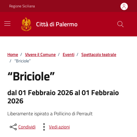
Vai ai contenuti
Vai al footer
Regione Siciliana
Città di Palermo
Home
/
Vivere il Comune
/
Eventi
/
Spettacolo teatrale
/
“Briciole”
“Briciole”
dal 01 Febbraio 2026 al 01 Febbraio
2026
Liberamente ispirato a Pollicino di Perrault
Condividi
Vedi azioni