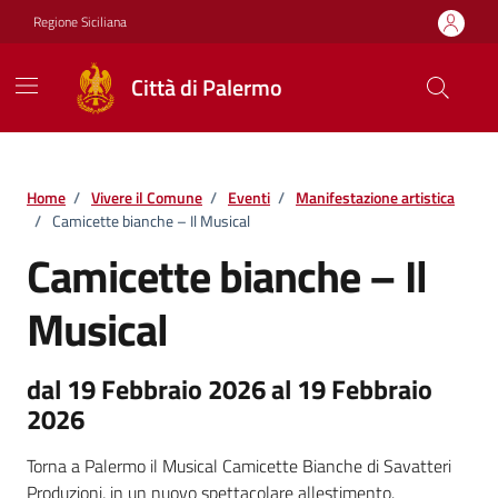
Vai ai contenuti
Vai al footer
Regione Siciliana
Città di Palermo
Home
/
Vivere il Comune
/
Eventi
/
Manifestazione artistica
/
Camicette bianche – Il Musical
Camicette bianche – Il
Musical
dal 19 Febbraio 2026 al 19 Febbraio
2026
Torna a Palermo il Musical Camicette Bianche di Savatteri
Produzioni, in un nuovo spettacolare allestimento.