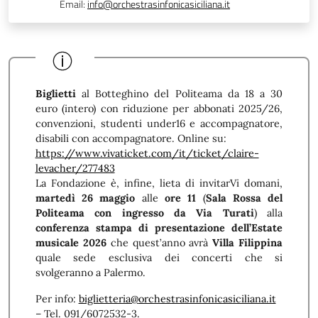
Email:
info@orchestrasinfonicasiciliana.it
Biglietti
al Botteghino del Politeama da 18 a 30
euro (intero) con riduzione per abbonati 2025/26,
convenzioni, studenti under16 e accompagnatore,
disabili con accompagnatore. Online su:
https://www.vivaticket.com/it/
ticket/claire-
levacher/277483
La Fondazione è, infine, lieta di invitarVi domani,
martedì 26 maggio
alle
ore 11
(
Sala Rossa del
Politeama con ingresso da Via Turati
) alla
conferenza stampa di presentazione dell’Estate
musicale 2026
che quest’anno avrà
Villa Filippina
quale sede esclusiva dei concerti che si
svolgeranno a Palermo.
Per info:
biglietteria@
orchestrasinfonicasiciliana.it
– Tel. 091/6072532-3.