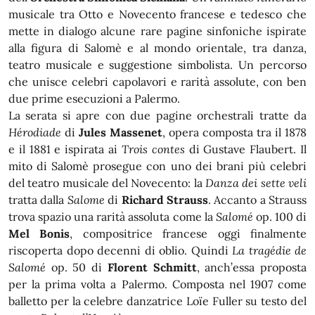
musicale tra Otto e Novecento francese e tedesco che
mette in dialogo alcune rare pagine sinfoniche ispirate
alla figura di Salomè e al mondo orientale, tra danza,
teatro musicale e suggestione simbolista. Un percorso
che unisce celebri capolavori e rarità assolute, con ben
due prime esecuzioni a Palermo.
La serata si apre con due pagine orchestrali tratte da
Hérodiade
di
Jules Massenet
, opera composta tra il 1878
e il 1881 e ispirata ai
Trois contes
di Gustave Flaubert. Il
mito di Salomè prosegue con uno dei brani più celebri
del teatro musicale del Novecento: la
Danza dei sette veli
tratta dalla
Salome
di
Richard Strauss
. Accanto a Strauss
trova spazio una rarità assoluta come la
Salomé
op. 100 di
Mel Bonis
, compositrice francese oggi finalmente
riscoperta dopo decenni di oblio. Quindi
La tragédie de
Salomé
op. 50 di
Florent Schmitt
, anch’essa proposta
per la prima volta a Palermo. Composta nel 1907 come
balletto per la celebre danzatrice Loïe Fuller su testo del