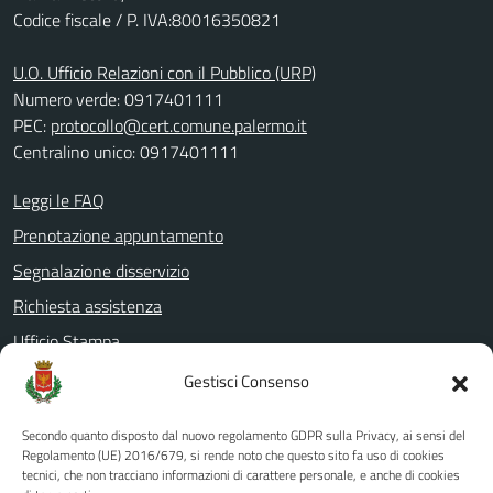
Codice fiscale / P. IVA:80016350821
U.O. Ufficio Relazioni con il Pubblico (URP)
Numero verde: 0917401111
PEC:
protocollo@cert.comune.palermo.it
Centralino unico: 0917401111
Leggi le FAQ
Prenotazione appuntamento
Segnalazione disservizio
Richiesta assistenza
Ufficio Stampa
Amministrazione Trasparente
Gestisci Consenso
Albo pretorio
Secondo quanto disposto dal nuovo regolamento GDPR sulla Privacy, ai sensi del
Informativa privacy
Regolamento (UE) 2016/679, si rende noto che questo sito fa uso di cookies
tecnici, che non tracciano informazioni di carattere personale, e anche di cookies
Note legali