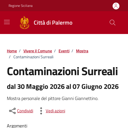
Vai ai contenuti
Vai al footer
Regione Siciliana
Città di Palermo
Home
/
Vivere il Comune
/
Eventi
/
Mostra
/
Contaminazioni Surreali
Contaminazioni Surreali
dal 30 Maggio 2026 al 07 Giugno 2026
Mostra personale del pittore Gianni Giannettino.
Condividi
Vedi azioni
Argomenti