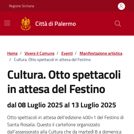
Vai ai contenuti
Vai al footer
Regione Siciliana
Città di Palermo
Home
/
Vivere il Comune
/
Eventi
/
Manifestazione artistica
/
Cultura. Otto spettacoli in attesa del Festino
Cultura. Otto spettacoli
in attesa del Festino
dal 08 Luglio 2025 al 13 Luglio 2025
Otto spettacoli in attesa dell'edizione 400+1 del Festino di
Santa Rosalia. Questo il cartellone organizzato
dall'assessorato alla Cultura che da martedì 8 a domenica