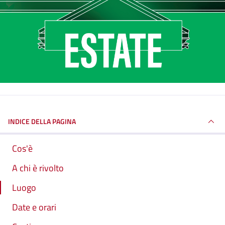
INDICE DELLA PAGINA
Cos'è
A chi è rivolto
Luogo
Date e orari