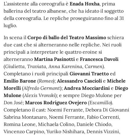
L’assistente alla coreografia è
Enada Hoxha
, prima
ballerina del teatro albanese, che ha ideato il soggetto
della coreografia. Le repliche proseguiranno fino al 31
luglio.
In scena il
Corpo di ballo del Teatro Massimo
schiera
due cast che si alterneranno nelle repliche. Nei ruoli
principali a interpretare le quattro eroine si
alterneranno
Martina Pasinotti
e
Francesca Davoli
(
Giulietta, Traviata, Anna Karenina, Carmen).
Completano i ruoli principali
Giovanni Traetto
ed
Emilio Barone
(
Romeo);
Alessandro Cascioli
e
Michele
Morelli
(
Alfredo Germont
);
Andrea Mocciardini
e
Diego
Mulone
(
Alexis Vronski
); e sempre Diego Mulone per
Don José
;
Marcos Rodríguez Ovejero
(Escamillo).
Completano il cast: Noemi Ferrante, Debora Di Giovanni
Sabrina Montanaro, Noemi Ferrante, Fabio Correnti
,
Romina Leone, Michaela Colino, Daniele Chiodo,
Vincenzo Carpino, Yuriko Nishihara, Dennis Vizzini,