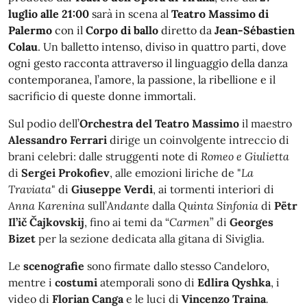
luglio alle 21:00
sarà in scena al
Teatro Massimo di
Palermo
con il
Corpo di ballo
diretto da
Jean-Sébastien
Colau
. Un balletto intenso, diviso in quattro parti, dove
ogni gesto racconta attraverso il linguaggio della danza
contemporanea, l’amore, la passione, la ribellione e il
sacrificio di queste donne immortali.
Sul podio dell’
Orchestra del Teatro Massimo
il maestro
Alessandro Ferrari
dirige un coinvolgente intreccio di
brani celebri: dalle struggenti note di
Romeo e Giulietta
di
Sergei Prokofiev
, alle emozioni liriche de "
La
Traviata
" di
Giuseppe Verdi
, ai tormenti interiori di
Anna Karenina
sull’
Andante
dalla
Quinta Sinfonia
di
Pëtr
Il’ič Čajkovskij
, fino ai temi da “
Carmen
” di
Georges
Bizet
per la sezione dedicata alla gitana di Siviglia.
Le
scenografie
sono firmate dallo stesso Candeloro,
mentre i
costumi
atemporali sono di
Edlira Qyshka
, i
video di
Florian Canga
e le luci di
Vincenzo Traina
.