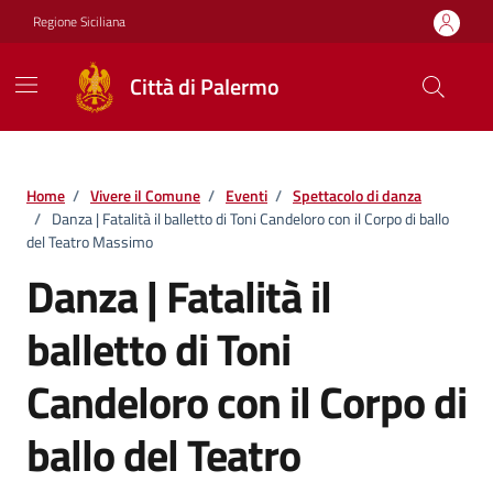
Vai ai contenuti
Vai al footer
Regione Siciliana
Città di Palermo
Home
/
Vivere il Comune
/
Eventi
/
Spettacolo di danza
/
Danza | Fatalità il balletto di Toni Candeloro con il Corpo di ballo
del Teatro Massimo
Danza | Fatalità il
balletto di Toni
Candeloro con il Corpo di
ballo del Teatro