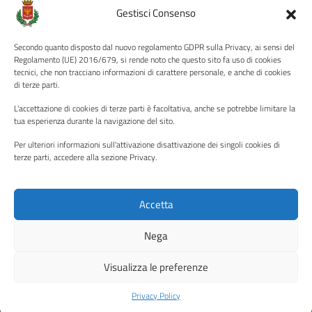
Amministrazione Trasparente
Gestisci Consenso
Albo pretorio
Secondo quanto disposto dal nuovo regolamento GDPR sulla Privacy, ai sensi del
Informativa privacy
Regolamento (UE) 2016/679, si rende noto che questo sito fa uso di cookies
tecnici, che non tracciano informazioni di carattere personale, e anche di cookies
Note legali
di terze parti.
Dichiarazione di accessibilità
L'accettazione di cookies di terze parti è facoltativa, anche se potrebbe limitare la
Piano di miglioramento del sito
tua esperienza durante la navigazione del sito.
Per ulteriori informazioni sull'attivazione disattivazione dei singoli cookies di
terze parti, accedere alla sezione Privacy.
SEGUICI SU
Facebook
YouTube
Twitter
Instagram
Accetta
Nega
Media policy
Mappa del sito
Visualizza le preferenze
Copyright © 2026 - Città di Palermo •
Powered by Sispi
Privacy Policy