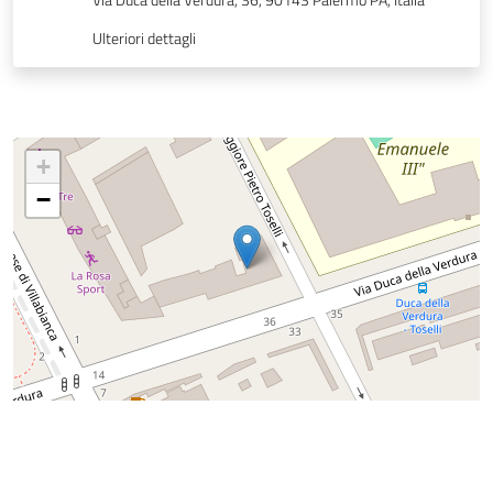
Via Duca della Verdura, 36, 90143 Palermo PA, Italia
Ulteriori dettagli
+
−