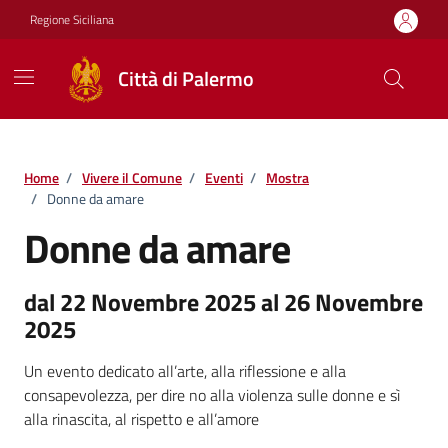
Vai ai contenuti
Vai al footer
Regione Siciliana
Città di Palermo
Home
/
Vivere il Comune
/
Eventi
/
Mostra
/
Donne da amare
Donne da amare
dal 22 Novembre 2025 al 26 Novembre
2025
Un evento dedicato all’arte, alla riflessione e alla
consapevolezza, per dire no alla violenza sulle donne e sì
alla rinascita, al rispetto e all’amore