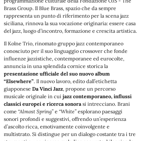
programmazione culturale della Fondazione OJS - The
Brass Group. Il Blue Brass, spazio che da sempre
rappresenta un punto di riferimento per la scena jazz
siciliana, rinnova la sua vocazione originaria: essere casa
del jazz, luogo d’incontro, formazione e crescita artistica.
Il Kolne Trio, rinomato gruppo jazz contemporaneo
conosciuto per il suo linguaggio crossover che fonde
influenze jazzistiche, contemporanee ed eurocolte,
annuncia in una splendida cornice storica la
presentazione ufficiale del suo nuovo album
“Elsewhere”
. Il nuovo lavoro, edito dall’etichetta
giapponese
Da Vinci Jazz
, propone un percorso
musicale originale in cui
jazz contemporaneo, influssi
classici europei e ricerca sonora
si intrecciano. Brani
come
“Almost Spring”
e
“White”
esplorano paesaggi
sonori profondi e suggestivi, offrendo un’esperienza
d’ascolto ricca, emotivamente coinvolgente e
multistrato. Si distingue per un dialogo costante tra i tre