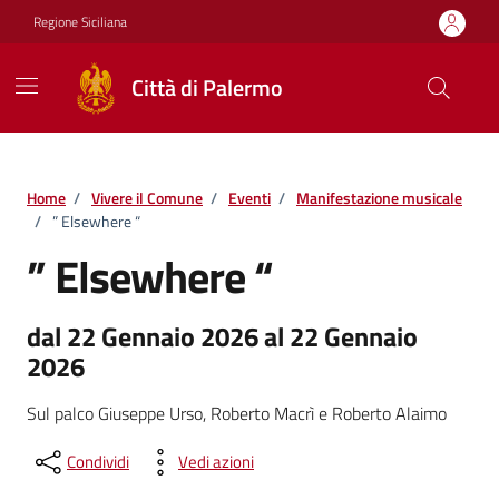
Vai ai contenuti
Vai al footer
Regione Siciliana
Città di Palermo
Home
/
Vivere il Comune
/
Eventi
/
Manifestazione musicale
/
” Elsewhere “
” Elsewhere “
dal 22 Gennaio 2026 al 22 Gennaio
2026
Sul palco Giuseppe Urso, Roberto Macrì e Roberto Alaimo
Condividi
Vedi azioni