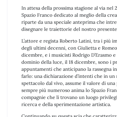
In attesa della prossima stagione al via nel 
Spazio Franco dedicato al meglio della cre
riparte da una speciale anteprima che intr
disegnare le traiettorie del nostro presente
L’attore e regista Roberto Latini, tra i più im
degli ultimi decenni, con Giulietta e Romeo s
dicembre, e i musicisti Rodrigo D’Erasmo e R
dominio della luce, il 18 dicembre, sono i p
appuntamenti che anticipano la rassegna i
farlo: una dichiarazione d’intenti che in u
spettacolo dal vivo, assume il valore di un
sempre più numeroso anima lo Spazio Franco, 
compagnie che lì trovano un luogo privilegia
ricerca e della sperimentazione artistica.
Continuando su questa scia che caratterizza