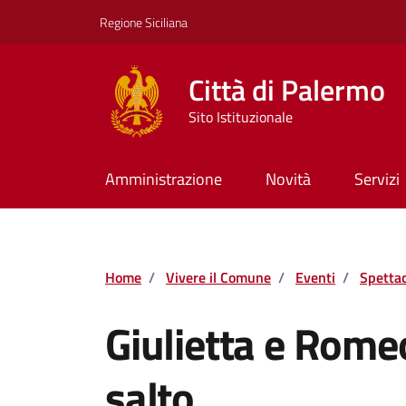
Vai ai contenuti
Vai al footer
Regione Siciliana
Città di Palermo
Sito Istituzionale
Amministrazione
Novità
Servizi
Home
/
Vivere il Comune
/
Eventi
/
Spettac
Giulietta e Romeo
salto