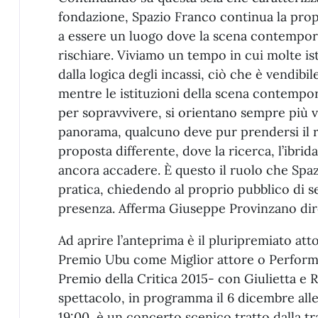
fondazione, Spazio Franco continua la prop
a essere un luogo dove la scena contempor
rischiare. Viviamo un tempo in cui molte ist
dalla logica degli incassi, ciò che è vendibil
mentre le istituzioni della scena contempo
per sopravvivere, si orientano sempre più v
panorama, qualcuno deve pur prendersi il r
proposta differente, dove la ricerca, l’ibri
ancora accadere. È questo il ruolo che Spaz
pratica, chiedendo al proprio pubblico di s
presenza. Afferma Giuseppe Provinzano dire
Ad aprire l’anteprima è il pluripremiato att
Premio Ubu come Miglior attore o Performe
Premio della Critica 2015- con Giulietta e R
spettacolo, in programma il 6 dicembre alle 
19:00, è un concerto scenico tratto dalla t