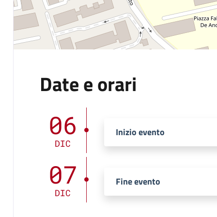
Date e orari
06
Inizio evento
DIC
07
Fine evento
DIC