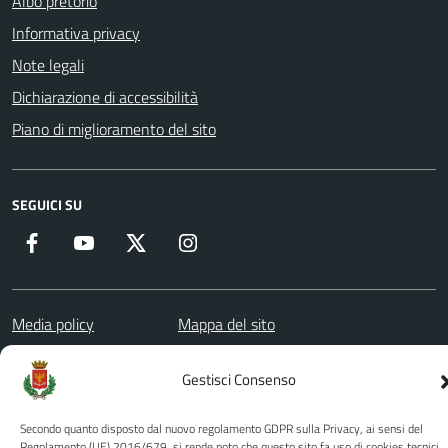
Albo pretorio
Informativa privacy
Note legali
Dichiarazione di accessibilità
Piano di miglioramento del sito
SEGUICI SU
Facebook
YouTube
Twitter
Instagram
Media policy
Mappa del sito
Copyright © 2026 - Città di Palermo •
Powered by Sispi
Gestisci Consenso
Secondo quanto disposto dal nuovo regolamento GDPR sulla Privacy, ai sensi del
Regolamento (UE) 2016/679, si rende noto che questo sito fa uso di cookies tecnici,