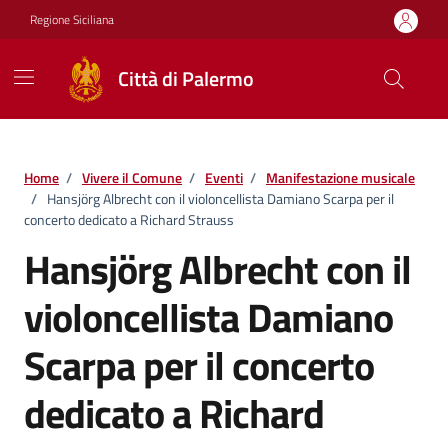
Vai ai contenuti
Vai al footer
Regione Siciliana
Città di Palermo
Home
/
Vivere il Comune
/
Eventi
/
Manifestazione musicale
/
Hansjörg Albrecht con il violoncellista Damiano Scarpa per il
concerto dedicato a Richard Strauss
Hansjörg Albrecht con il
violoncellista Damiano
Scarpa per il concerto
dedicato a Richard