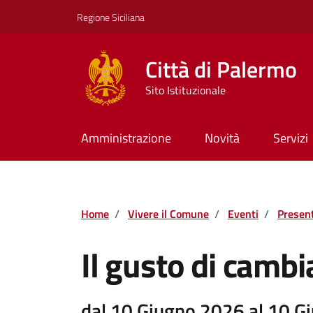
Vai ai contenuti
Vai al footer
Regione Siciliana
Città di Palermo
Sito Istituzionale
Amministrazione
Novità
Servizi
Home
/
Vivere il Comune
/
Eventi
/
Present
Il gusto di cambi
dal 10 Giugno 2026 al 10 G