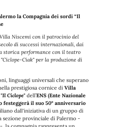
alermo la Compagnia dei sordi “Il
ne
 Villa Niscemi con il patrocinio del
colo di successi internazionali, dai
la storica performance con il teatro
 "Ciclope-Ciak" per la produzione di
oni, linguaggi universali che superano
nella prestigiosa cornice di
Villa
e
"Il Ciclope"
dell’
ENS (Ente Nazionale
o festeggerà il suo 50° anniversario
liano dall'iniziativa di un gruppo di
a sezione provinciale di Palermo -
0 -, la compagnia rappresenta un