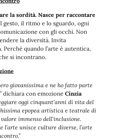
incontro
are la sordità. Nasce per raccontare
il gesto, il ritmo e lo sguardo, ogni
a comunicazione con gli occhi. Non
ndere la diversità. Invita
 Perché quando l’arte è autentica,
che si incontrano.
azione
ro giovanissima e ne ho fatto parte
”
dichiara con emozione
Cinzia
eggiare oggi cinquant'anni di vita del
hissima epopea artistica e teatrale di
l valore immenso dell'inclusione.
he
l’arte unisce culture diverse, l’arte
ncontro.”