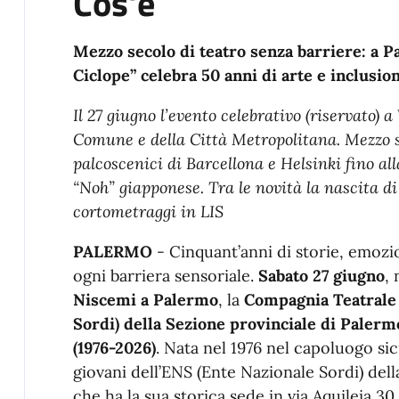
Cos'è
Mezzo secolo di teatro senza barriere: a P
Ciclope” celebra 50 anni di arte e inclusio
Il 27 giugno l’evento celebrativo (riservato) a
Comune e della Città Metropolitana. Mezzo se
palcoscenici di Barcellona e Helsinki fino al
“Noh” giapponese. Tra le novità la nascita di
cortometraggi in LIS
PALERMO
- Cinquant’anni di storie, emozi
ogni barriera sensoriale.
Sabato 27 giugno
, 
Niscemi a Palermo
, la
Compagnia Teatral
Sordi) della Sezione provinciale di Palerm
(1976-2026)
. Nata nel 1976 nel capoluogo sici
giovani dell’ENS (Ente Nazionale Sordi) dell
che ha la sua storica sede in via Aquileia 3