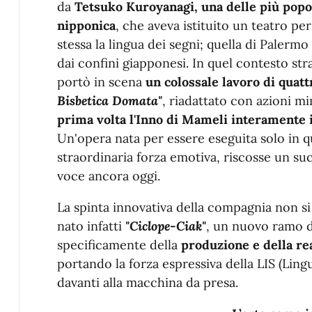
da
Tetsuko Kuroyanagi, una delle più popola
nipponica
, che aveva istituito un teatro p
stessa la lingua dei segni; quella di Palermo 
dai confini giapponesi. In quel contesto str
portò in scena
un colossale lavoro di quat
Bisbetica Domata"
, riadattato con azioni m
prima volta l'Inno di Mameli interamente i
Un'opera nata per essere eseguita solo in q
straordinaria forza emotiva, riscosse un suc
voce ancora oggi.
La spinta innovativa della compagnia non si
nato infatti
"Ciclope-Ciak"
, un nuovo ramo d
specificamente della
produzione e della re
portando la forza espressiva della LIS (Ling
davanti alla macchina da presa.