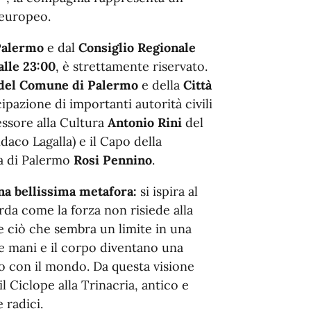
 europeo.
Palermo
e dal
Consiglio Regionale
alle 23:00
, è strettamente riservato.
 del Comune di Palermo
e della
Città
ipazione di importanti autorità civili
sessore alla Cultura
Antonio Rini
del
daco Lagalla) e il Capo della
na di Palermo
Rosi Pennino
.
na bellissima metafora:
si ispira al
rda come la forza non risiede alla
e ciò che sembra un limite in una
le mani e il corpo diventano una
o con il mondo. Da questa visione
l Ciclope alla Trinacria, antico e
 radici.