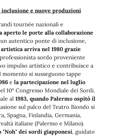
, inclusione e nuove produzioni
grandi tournée nazionali e
a aperto le porte alla collaborazione
n un autentico ponte di inclusione,
 artistica arriva nel 1980 grazie
 professionista sordo proveniente
vo impulso artistico e contribuisce a
uel momento si susseguono tappe
1986
e
la partecipazione nel luglio
 del 10° Congresso Mondiale dei Sordi.
ale al
1983, quando Palermo ospitò il
casione sul palco del Teatro Biondo si
a, Spagna, Finlandia, Germania,
altà italiane (Palermo e Milano).
o "Noh" dei sordi giapponesi
, guidato