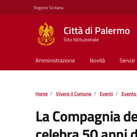
Vai ai contenuti
Vai al footer
Regione Siciliana
Città di Palermo
Sito Istituzionale
Amministrazione
Novità
Servizi
Home
/
Vivere il Comune
/
Eventi
/
Evento 
La Compagnia dei 
celebra 50 anni d