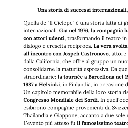
Una storia di successi internazionali
Quella de "Il Ciclope" è una storia fatta di 
internazionali.
Già nel 1976, la compagnia h
con attori udenti
, trasformando il teatro i
dialogo e crescita reciproca.
La vera svolta
all’incontro con Jospeh Castronovo
, attore
dalla California, che offre al gruppo un nuo
consolidarne la maturità espressiva. Da q
straordinarie:
la tournée a Barcellona nel 
1987 a Helsinki
, in Finlandia, in occasione
Un capitolo memorabile della loro storia ris
Congresso Mondiale dei Sordi
. In quell'oc
esibirono compagnie provenienti da Svizzer
Thailandia e Giappone, accanto a due sole re
L'evento più atteso fu
il famosissimo teatr