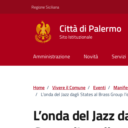
Vai ai contenuti
Vai al footer
Regione Siciliana
Città di Palermo
Sito Istituzionale
Amministrazione
Novità
Servizi
Home
/
Vivere il Comune
/
Eventi
/
Manife
/
L’onda del Jazz dagli States al Brass Group: l
L’onda del Jazz d